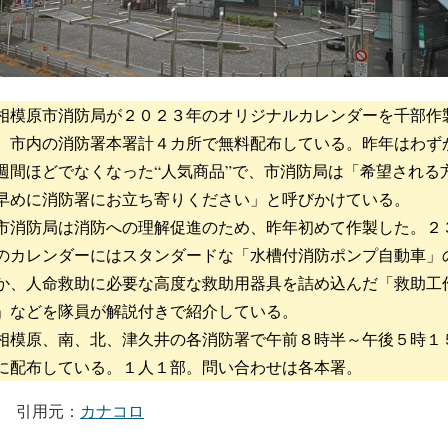
模原市消防局が２０２３年のオリジナルカレンダーを千部作
、市内の消防署本署計４カ所で無料配布している。昨年はわず
週間ほどでなくなった“人気商品”で、市消防局は「希望される
早めに消防署にお立ち寄りください」と呼びかけている。
消防局は消防への理解促進のため、昨年初めて作製した。２
のカレンダーにはスタンダードな「水槽付消防ポンプ自動車」
か、人命救助に必要な高度な救助用器具を詰め込んだ「救助工
」などを隊員が解説付きで紹介している。
模原、南、北、津久井の各消防署で午前８時半～午後５時１
に配布している。１人１部。問い合わせは各本署。
引用元：
カナコロ