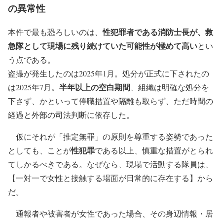
の異常性
性犯罪者である消防士長が、救
本件で最も恐ろしいのは、
急隊として現場に残り続けていた可能性が極めて高い
とい
う点である。
盗撮が発生したのは2025年1月。処分が正式に下されたの
半年以上の空白期間
は2025年7月。
、組織は明確な処分を
下さず、かといって停職措置や隔離も取らず、ただ時間の
経過と外部の司法判断に依存した。
仮にそれが「推定無罪」の原則を尊重する姿勢であった
性犯罪
としても、ことが
である以上、慎重な措置がとられ
てしかるべきである。なぜなら、現場で活動する隊員は、
【一対一で女性と接触する場面が日常的に存在する】から
だ。
通報者や被害者が女性であった場合、その身辺情報・居