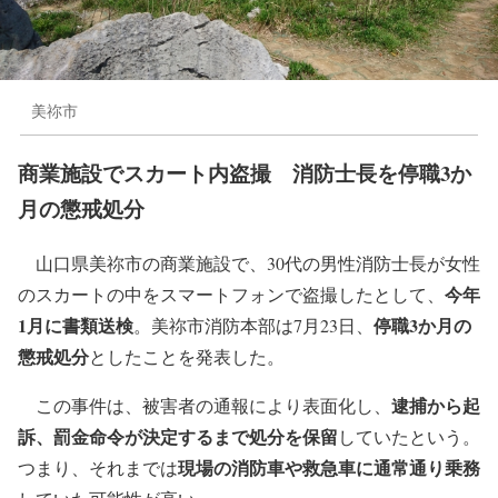
美祢市
商業施設でスカート内盗撮 消防士長を停職3か
月の懲戒処分
山口県美祢市の商業施設で、30代の男性消防士長が女性
今年
のスカートの中をスマートフォンで盗撮したとして、
1月に書類送検
停職3か月の
。美祢市消防本部は7月23日、
懲戒処分
としたことを発表した。
逮捕から起
この事件は、被害者の通報により表面化し、
訴、罰金命令が決定するまで処分を保留
していたという。
現場の消防車や救急車に通常通り乗務
つまり、それまでは