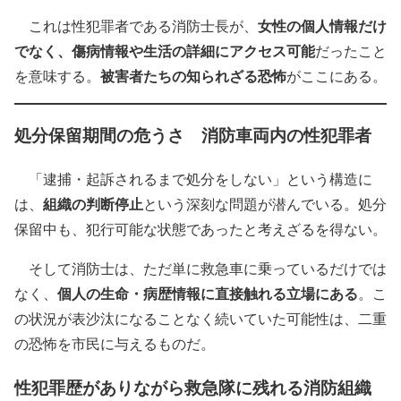
女性の個人情報だけ
これは
性犯罪者
である消防士長が、
でなく、傷病情報や生活の詳細にアクセス可能
だったこと
被害者たちの知られざる恐怖
を意味する。
がここにある。
処分保留期間の危うさ 消防車両内の性犯罪者
「逮捕・起訴されるまで処分をしない」という構造に
組織の判断停止
は、
という深刻な問題が潜んでいる。処分
保留中も、犯行可能な状態であったと考えざるを得ない。
そして消防士は、ただ単に救急車に乗っているだけでは
個人の生命・病歴情報に直接触れる立場にある
なく、
。こ
の状況が表沙汰になることなく続いていた可能性は、二重
の恐怖を市民に与えるものだ。
性犯罪歴がありながら救急隊に残れる消防組織