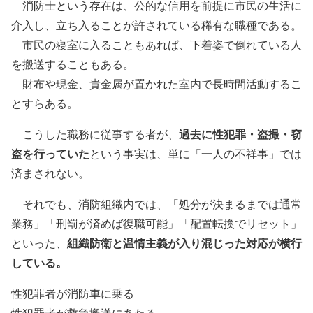
消防士という存在は、公的な信用を前提に市民の生活に
介入し、立ち入ることが許されている稀有な職種である。
市民の寝室に入ることもあれば、下着姿で倒れている人
を搬送することもある。
財布や現金、貴金属が置かれた室内で長時間活動するこ
とすらある。
過去に性犯罪・盗撮・窃
こうした職務に従事する者が、
盗を行っていた
という事実は、単に「一人の不祥事」では
済まされない。
それでも、消防組織内では、「処分が決まるまでは通常
業務」「刑罰が済めば復職可能」「配置転換でリセット」
組織防衛と温情主義が入り混じった対応が横行
といった、
している。
性犯罪者が消防車に乗る
性犯罪者が救急搬送にあたる