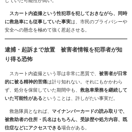
していた可能性が高い。
スカート内盗撮という性犯罪を犯しておきながら、同時
に救急車にも従事していた事実
は、市民のプライバシーや
安全への懸念を極めて強く惹起させる。
逮捕・起訴まで放置 被害者情報を犯罪者が知
り得る恐怖
被害者が日常
スカート内盗撮という罪は非常に悪質で、
的に被る精神的苦痛
は計り知れない。それにもかかわら
救急車乗務を継続して
ず、処分を保留していた期間中も、
いた可能性がある
ということは、許しがたい事実だ。
マイナンバーカードの読み取りで、
救急隊員となれば、
被救助者の住所・氏名はもちろん、受診歴や処方内容、既
往症などにアクセスできる
場合がある。