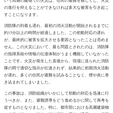
いう高層の建物での火災は、住民の避難を難しくし、火災
の進行を抑えることができなければ多大な被害を引き起こ
すことになります。
消防隊の到着も遅れ、最初の消火活動が開始されるまでに
約15分以上の時間が経過しました。この初動対応の遅れ
が、最終的に被害を拡大させる要因となったことは否めま
せん。この火災において、最も問題とされたのは、消防隊
の指揮系統や情報の伝達体制がうまく機能していなかった
ことです。火災が発生した直後から、現場に送られた消防
隊の間で適切な指示が伝達されず、結果的に初期消火活動
が遅れ、多くの住民が避難を試みることなく、煙や炎に巻
き込まれてしまいました。
この事故は、消防組織がいかにして初動の対応を迅速に行
うべきか、また、避難誘導をどう進めるかに関して再考を
促すものとなりました。特に、都市部における高層建築物