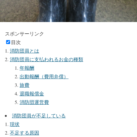
スポンサーリンク
目次
消防団員とは
消防団員に支払われるお金の種類
年報酬
出動報酬（費用弁償）
旅費
退職報償金
消防団運営費
消防団員が不足している
現状
不足する原因