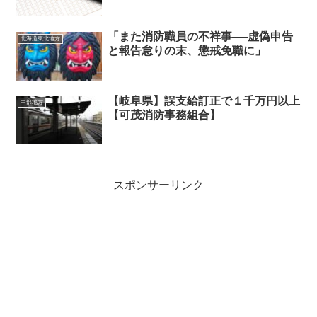
「また消防職員の不祥事──虚偽申告
北海道東北地方
と報告怠りの末、懲戒免職に」
【岐阜県】誤支給訂正で１千万円以上
中部地方
【可茂消防事務組合】
スポンサーリンク