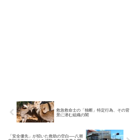
救急救命士の「独断」特定行為、その背
景に潜む組織の闇
「安全優先」が招いた救助の空白──八潮