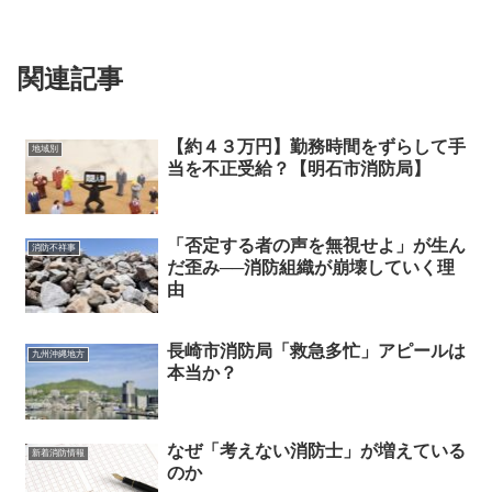
関連記事
【約４３万円】勤務時間をずらして手
地域別
当を不正受給？【明石市消防局】
「否定する者の声を無視せよ」が生ん
消防不祥事
だ歪み──消防組織が崩壊していく理
由
長崎市消防局「救急多忙」アピールは
九州沖縄地方
本当か？
なぜ「考えない消防士」が増えている
新着消防情報
のか