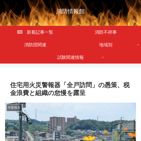
消防情報館
新着記事一覧
消防不祥事
消防団関連
地域別
試験関連情報
住宅用火災警報器「全戸訪問」の愚策、税
金浪費と組織の怠慢を露呈
中部地方