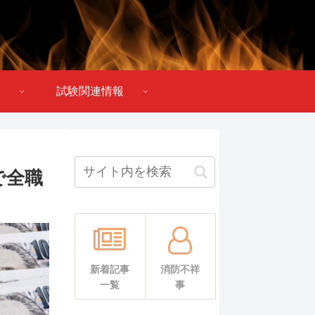
試験関連情報
で全職
新着記事
消防不祥
一覧
事