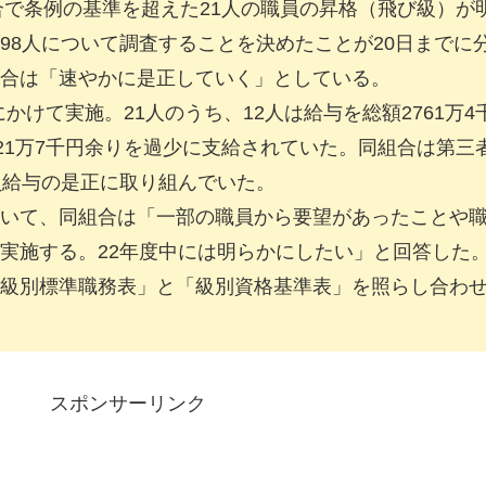
合で条例の基準を超えた21人の職員の昇格（飛び級）が
98人について調査することを決めたことが20日までに
合は「速やかに是正していく」としている。
かけて実施。21人のうち、12人は給与を総額2761万4
221万7千円余りを過少に支給されていた。同組合は第三
員給与の是正に取り組んでいた。
いて、同組合は「一部の職員から要望があったことや
実施する。22年度中には明らかにしたい」と回答した
級別標準職務表」と「級別資格基準表」を照らし合わ
スポンサーリンク