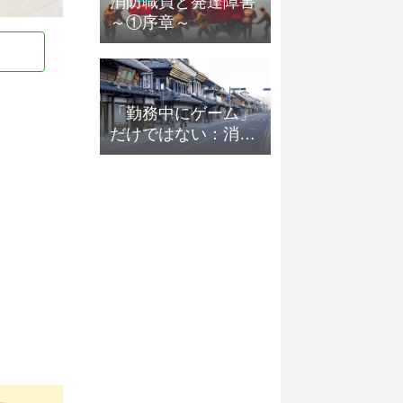
消防職員と発達障害
～①序章～
「勤務中にゲーム」
だけではない：消防
組織に蔓延する職務
怠慢の実態