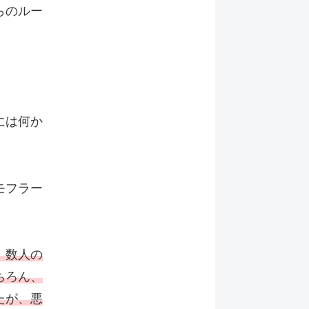
らのルー
には何か
モフラー
、数人の
ちろん、
たが、悪