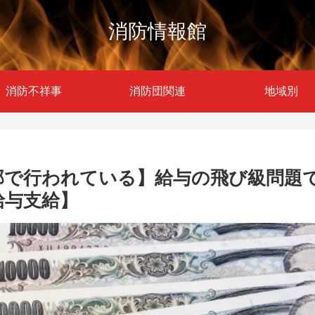
消防情報館
消防不祥事
消防団関連
地域別
部で行われている】給与の飛び級問題
給与支給】