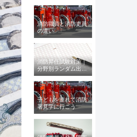
消防職員と消防吏員
の違い
消防昇任試験対策｜
分野別ランダム出題
で実力チェック【全
700問・期間限定無
料】
子どもを連れて消防
署見学に行こう