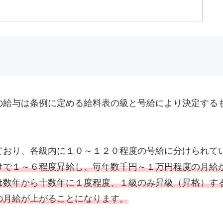
給与は条例に定める給料表の級と号給により決定する
おり、各級内に１０～１２０程度の号給に分けられて
けで１～６程度昇給し、毎年数千円～１万円程度の月給
は数年から十数年に１度程度、１級のみ昇級（昇格）す
の月給が上がることになります。