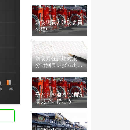
消防職員と消防吏員
の違い
消防昇任試験対策｜
分野別ランダム出題
で実力チェック【全
700問・期間限定無
料】
子どもを連れて消防
署見学に行こう