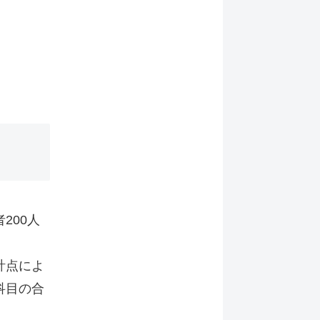
200人
計点によ
科目の合