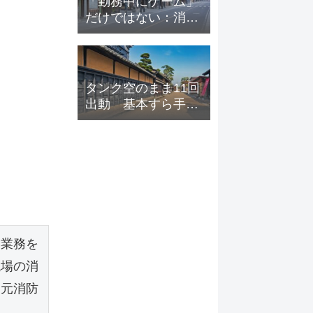
「勤務中にゲーム」
だけではない：消防
組織に蔓延する職務
怠慢の実態
タンク空のまま11回
出動 基本すら手放
した組織の自己暴露
幹業務を
現場の消
る元消防