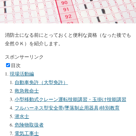
消防士になる前にとっておくと便利な資格（なった後でも
全然ＯＫ）を紹介します。
スポンサーリンク
目次
現場活動編
自動車免許（大型免許）
救急救命士
小型移動式クレーン運転技能講習・玉掛け技能講習
フルハーネス型安全帯(墜落制止用器具)特別教育
潜水士
危険物取扱者
電気工事士